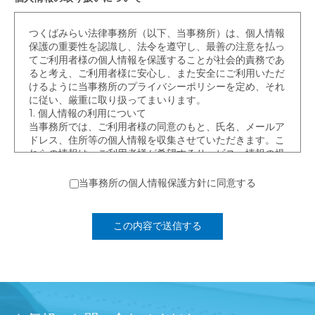
つくばみらい法律事務所（以下、当事務所）は、個人情報
保護の重要性を認識し、法令を遵守し、最善の注意を払っ
てご利用者様の個人情報を保護することが社会的責務であ
ると考え、ご利用者様に安心し、また安全にご利用いただ
けるように当事務所のプライバシーポリシーを定め、それ
に従い、厳重に取り扱ってまいります。
1. 個人情報の利用について
当事務所では、ご利用者様の同意のもと、氏名、メールア
ドレス、住所等の個人情報を収集させていただきます。こ
れらの情報は、ご利用者様が希望するサービス、情報の提
供および本サイトをご利用する際にご利用者様の利便性を
向上させるために利用させていただきます。
当事務所の個人情報保護方針に同意する
当事務所が収集するご利用者様の個人情報は、収集目的を
明確にした上で、目的の範囲内に限ります。また、個人情
報の利用は、その収集目的から逸脱しない範囲とします。
収集した個人情報は、同目的の範囲内で利用しており、ご
利用者様の事前承諾なしに目的外利用や第三者への提供は
行いません。また個人情報に関する不正アクセス、紛失、
改竄、漏洩を防ぐための適切な処置を行います。
当事務所は、当事務所が保有する個人情報に関して適用さ
れる法令、規範を遵守します。
当事務所は、個人情報保護に関する管理の体制と仕組みに