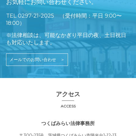
お気軽にお問い合わせください。
ついて継続的改善を実施します。
2. 個人情報の第三者への開示について
TEL
0297-21-2025
（受付時間：平日 9:00〜
当事務所は、ご利用者様のプライバシーを尊重し、個人情
18:00）
報を保護するために細心の注意を払っています。当事務所
では、本サイトを利用されたことに伴い取得した個人情報
を、ご利用者様の事前の同意なく第三者に対して開示する
※法律相談は、可能なかぎり平日の夜、土日祝日
ことはありません。ただし、次の各号の場合には、ご利用
も対応いたします。
者様の事前の同意なく、当事務所はご利用者様の個人情報
を開示できるものとします。
●法令に基づき開示を求められた場合
メールでのお問い合わせ ＞
●当事務所、他のご利用者様またはその他の第三者の権
利、利益、名誉、信用等を保護するために必要であると当
事務所が判断した場合
●ご利用者様が自分の個人情報の開示を事前承認した場合
３. 変更および通知について
当事務所はこの個人情報保護方針の内容を、事前の予告な
アクセス
く変更することがあります。ご利用者様へその都度ご連絡
はいたしかねますので、ご利用の際には本ページの最新の
ACCESS
内容をご参照ください。
４. 個人情報の利用・提供の拒否に関するお問い合わせ
一旦当事務所にご提供いただいた個人情報について、利用
つくばみらい法律事務所
を望まない場合や利用目的内での第三者への提供を望まな
い場合は、当事務所までお問い合わせください。
〒300-2358 茨城県つくばみらい市陽光台1-12-13